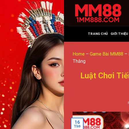
Skip
to
content
TRANG CHỦ
GIỚI THIỆU
Home
–
Game Bài MM88
–
Thắng
Luật Chơi Ti
16
Th9