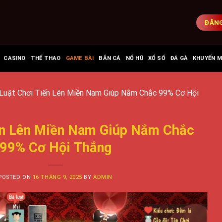
ĐĂNG
CASINO
THỂ THAO
GAME BÀI
BẮN CÁ
NỔ HŨ
XỔ SỐ
ĐÁ GÀ
KHUYẾN M
Luật Chơi Tiến Lên Miền Nam Giúp Nắm Chắc 99% Cơ Hội
ến Lên Miền Nam Giúp Nắm Chắc
99% Cơ Hội Thắng
POSTED ON
16 THÁNG 9, 2025
BY
ADMIN