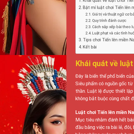
Khái quát về luật chơi Ti
Bật mí luật chơi Tiến lê
Giá trị và thuật ngữ cơ b
Quy trình đánh cược
Cách sắp xếp bài theo l
Luật phạt và các tình hu
Tips chơi Tiến lên miền 
Kết bài
Khái quát về luậ
Đây là biến thể phổ biến củ
Siêu phẩm có nguồn gốc từ 
thần. Luật lệ được thiết lập
không bắt buộc cùng chất để
Luật chơi Tiến lên miền N
Mục tiêu nhằm đánh hết bài 
đầu bằng việc ra bài lẻ, đôi