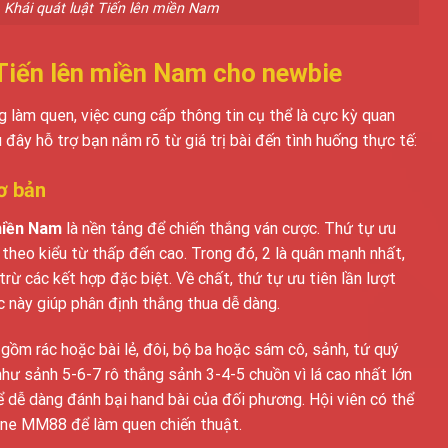
Khái quát luật Tiến lên miền Nam
 Tiến lên miền Nam cho newbie
g làm quen, việc cung cấp thông tin cụ thể là cực kỳ quan
đây hỗ trợ bạn nắm rõ từ giá trị bài đến tình huống thực tế:
cơ bản
 miền Nam
là nền tảng để chiến thắng ván cược. Thứ tự ưu
 theo kiểu từ thấp đến cao. Trong đó, 2 là quân mạnh nhất,
 trừ các kết hợp đặc biệt. Về chất, thứ tự ưu tiên lần lượt
ắc này giúp phân định thắng thua dễ dàng.
gồm rác hoặc bài lẻ, đôi, bộ ba hoặc sám cô, sảnh, tứ quý
hư sảnh 5-6-7 rô thắng sảnh 3-4-5 chuồn vì lá cao nhất lớn
 dễ dàng đánh bại hand bài của đối phương. Hội viên có thể
line MM88 để làm quen chiến thuật.