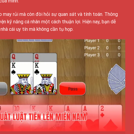
của mình.
 may rủi mà còn đòi hỏi sự quan sát và tính toán. Thông
yện kỹ năng cá nhân một cách thuận lợi. Hiện nay, bạn dễ
 nhà cái uy tín mà không cần tụ họp.