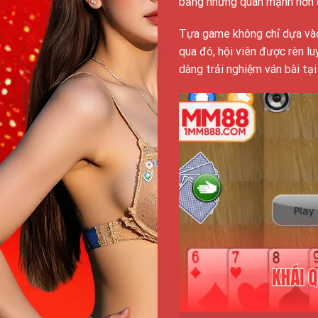
bằng những quân mạnh hơn 
Tựa game không chỉ dựa vào
qua đó, hội viên được rèn lu
dàng trải nghiệm ván bài tại