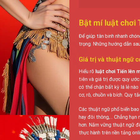
Bật mí luật chơi
Để giúp tân binh nhanh chón
trọng. Những hướng dẫn sau 
Giá trị và thuật ngữ 
Hiểu rõ
luật chơi Tiến lên
tiên và giá trị được quy ước
có thể chặn bất kỳ lá lẻ nào
cơ, rô, chuồn và bích. Quy t
Các thuật ngữ phổ biến bao 
hay đôi thông,… Chẳng hạn n
hơn. Nắm vững thuật ngữ để
thực hành trên nền tảng on