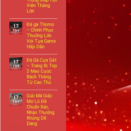
Viên Thắng
Lớn
Đá gà Thomo
17
– Chinh Phục
Th9
Thưởng Lớn
Với Tựa Game
Hấp Dẫn
Đá Gà Cựa Sắt
17
– Trang Bị Top
Th9
3 Mẹo Cược
Bách Thắng
Từ Cao Thủ
Giải Mã Giấc
17
Mơ Lô Đề
Th9
Chuẩn Xác,
Nhận Thưởng
Khủng Dễ
Dàng