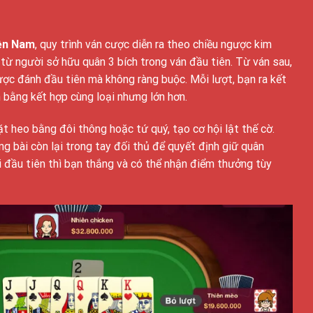
iền Nam
, quy trình ván cược diễn ra theo chiều ngược kim
từ người sở hữu quân 3 bích trong ván đầu tiên. Từ ván sau,
ược đánh đầu tiên mà không ràng buộc. Mỗi lượt, bạn ra kết
n bằng kết hợp cùng loại nhưng lớn hơn.
 heo bằng đôi thông hoặc tứ quý, tạo cơ hội lật thế cờ.
g bài còn lại trong tay đối thủ để quyết định giữ quân
 đầu tiên thì bạn thắng và có thể nhận điểm thưởng tùy