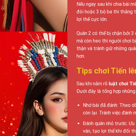
Nếu ngay sau khi chia bài m
đôi hoặc 3 bộ ba thì thắng 
lợi thế cực lớn.
Quân 2 có thể bị chặn bởi 3 
mà còn heo thì người chơi b
thận và tránh giữ những quâ
hơn.
Tips chơi Tiến l
Sau khi nắm rõ
luật chơi T
Dưới đây là tổng hợp những 
Nhớ bài đã đánh: Theo dõi
còn lại. Tránh việc đánh 
Đánh quân nhỏ trước: Ưu 
ván, tạo lợi thế khi đối t