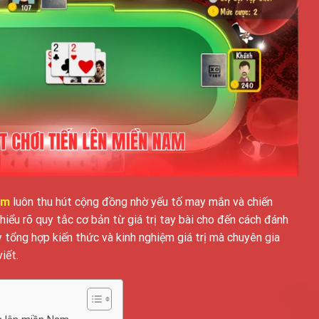
am
luôn thu hút cộng đồng nhờ yếu tố may mắn và chiến
iểu rõ quy tắc cơ bản từ giá trị tay bài cho đến cách đánh
 tổng hợp kiến thức và kinh nghiệm giá trị mà chuyên gia
iết.