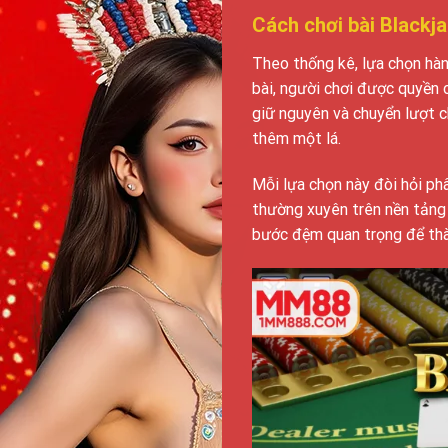
Cách chơi bài Blackj
Theo thống kê, lựa chọn hàn
bài, người chơi được quyền
giữ nguyên và chuyển lượt c
thêm một lá.
Mỗi lựa chọn này đòi hỏi ph
thường xuyên trên nền tảng 
bước đệm quan trọng để thàn