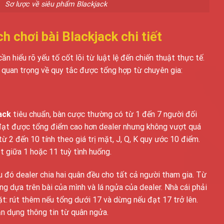
Sơ lược về siêu phẩm Blackjack
h chơi bài Blackjack chi tiết
 hiểu rõ yếu tố cốt lõi từ luật lệ đến chiến thuật thực tế.
 quan trọng về quy tắc được tổng hợp từ chuyên gia:
ack
tiêu chuẩn, bàn cược thường có từ 1 đến 7 người đối
à đạt được tổng điểm cao hơn dealer nhưng không vượt quá
ừ 2 đến 10 tính theo giá trị mặt, J, Q, K quy ước 10 điểm.
ạt giữa 1 hoặc 11 tuỳ tình huống.
u đó dealer chia hai quân đều cho tất cả người tham gia. Từ
ng dựa trên bài của mình và lá ngửa của dealer. Nhà cái phải
t: rút thêm nếu tổng dưới 17 và dừng nếu đạt 17 trở lên.
ận dụng thông tin từ quân ngửa.