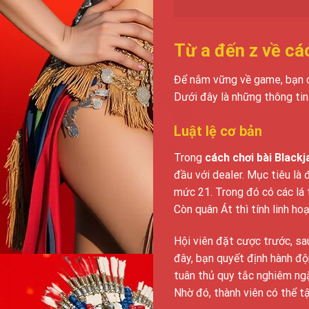
Từ a đến z về các
Để nắm vững về game, bạn cần
Dưới đây là những thông tin
Luật lệ cơ bản
Trong
cách chơi bài Blackj
đầu với dealer. Mục tiêu l
mức 21. Trong đó có các lá t
Còn quân Át thì tính linh ho
Hội viên đặt cược trước, sa
đây, bạn quyết định hành độ
tuân thủ quy tắc nghiêm ngặ
Nhờ đó, thành viên có thể t