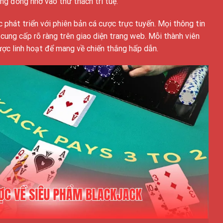
g đồng nhờ vào thử thách trí tuệ.
 phát triển với phiên bản cá cược trực tuyến. Mọi thông tin
 cung cấp rõ ràng trên giao diện trang web. Mỗi thành viên
ợc linh hoạt để mang về chiến thắng hấp dẫn.