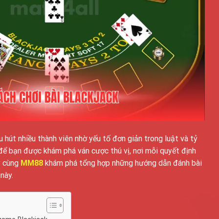
 hút nhiều thành viên nhờ yếu tố đơn giản trong luật và tỷ
i để bạn được khám phá ván cược thú vị, nơi mỗi quyết định
y cùng
MM88
khám phá tổng hợp những hướng dẫn đánh bài
này.