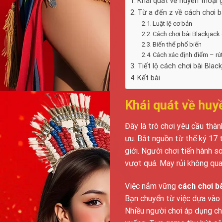
Khái quát về huyền thoại
Từ a đến z về cách chơi bà
Luật lệ cơ bản
Cách chơi bài Blackjac
Biến thể phổ biến
Cách xác định điểm – rút
Tiết lộ cách chơi bài Blac
Kết bài
Khái quát về huy
Đây là trò chơi yêu cầu thà
ưu. Bắt nguồn từ thế kỷ 17 
giới. Người chơi tiến hành 
vượt quá. May rủi không qua
Việc nắm vững
cách chơi b
Bạn chuyển từ việc dựa vào
Nhiều người chơi áp dụng ch