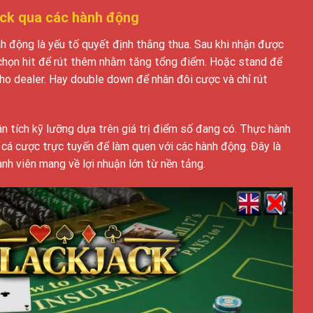
ack qua các hành động
h động là yếu tố quyết định thắng thua. Sau khi nhận được
 chọn hit để rút thêm nhằm tăng tổng điểm. Hoặc stand để
ho dealer. Hay double down để nhân đôi cược và chỉ rút
ân tích kỹ lưỡng dựa trên giá trị điểm số đang có. Thực hành
cá cược trực tuyến để làm quen với các hành động. Đây là
h viên mang về lợi nhuận lớn từ nền tảng.