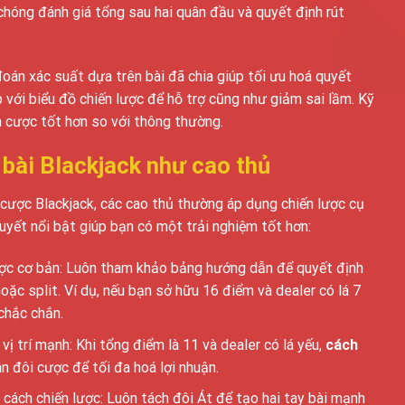
chóng đánh giá tổng sau hai quân đầu và quyết định rút
đoán xác suất dựa trên bài đã chia giúp tối ưu hoá quyết
p với biểu đồ chiến lược để hỗ trợ cũng như giảm sai lầm. Kỹ
n cược tốt hơn so với thông thường.
 bài Blackjack như cao thủ
cược Blackjack, các cao thủ thường áp dụng chiến lược cụ
quyết nổi bật giúp bạn có một trải nghiệm tốt hơn:
ược cơ bản: Luôn tham khảo bảng hướng dẫn để quyết định
oặc split. Ví dụ, nếu bạn sở hữu 16 điểm và dealer có lá 7
 chắc chắn.
ị trí mạnh: Khi tổng điểm là 11 và dealer có lá yếu,
cách
n đôi cược để tối đa hoá lợi nhuận.
 cách chiến lược: Luôn tách đôi Át để tạo hai tay bài mạnh