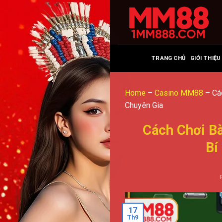
Skip
to
content
TRANG CHỦ
GIỚI THIỆU
Home
–
Casino MM88
–
Cá
Chuyên Gia
Cách Chơi Bà
Bí
17
Th9