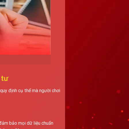
 tư
 quy định cụ thể mà người chơi
n đảm bảo mọi dữ liệu chuẩn