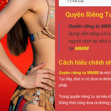
Kết luận
Quyền Riêng T
Quyền riêng tư MM
dựng nền tảng cá cượ
người chơi tại nhà 
tại
MM88
.
Cách hiểu chính n
Quyền riêng tư MM88
là một 
Tại đây, đơn vị có đưa ra nhữ
pháp.
Trong quyền riêng tư sẽ nêu r
Đồng thời cũng đưa ra những 