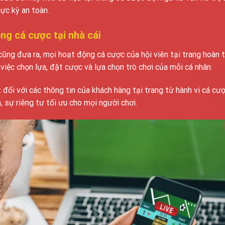
ực kỳ an toàn.
ng cá cược tại nhà cái
ũng đưa ra, mọi hoạt động cá cược của hội viên tại trang hoàn 
 việc chọn lựa, đặt cược và lựa chọn trò chơi của mỗi cá nhân.
ối với các thông tin của khách hàng tại trang từ hành vi cá cược,
 sự riêng tư tối ưu cho mọi người chơi.