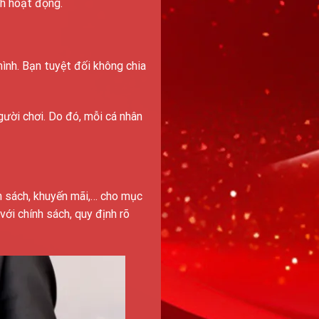
nh hoạt động.
mình. Bạn tuyệt đối không chia
gười chơi. Do đó, mỗi cá nhân
nh sách, khuyến mãi,… cho mục
ới chính sách, quy định rõ