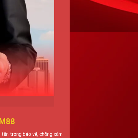
MM88
i tân trong bảo vệ, chống xâm