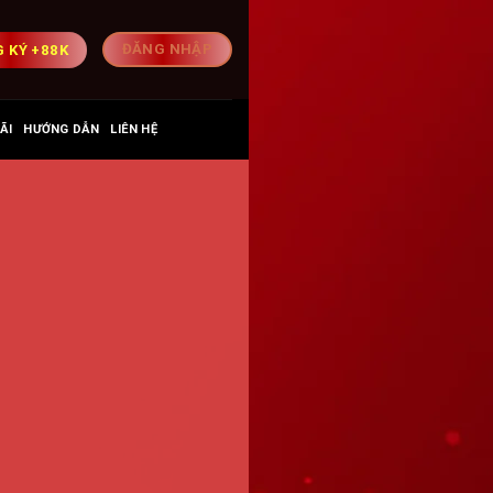
ĐĂNG NHẬP
 KÝ +88K
ÃI
HƯỚNG DẪN
LIÊN HỆ