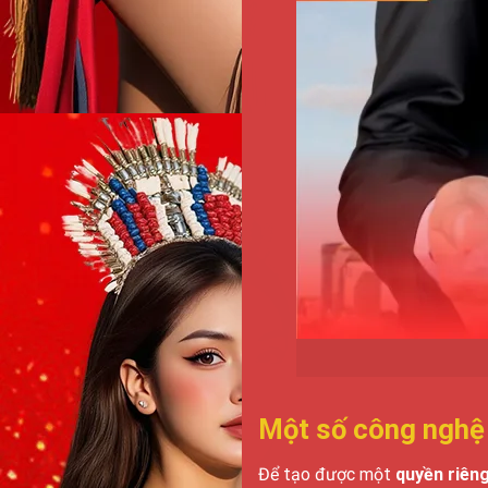
Một số công nghệ
Để tạo được một
quyền riên