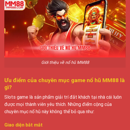
Giới thiệu về nổ hũ MM88
Ưu điểm của chuyên mục game nổ hũ MM88 là
gì?
Slots game là sản phẩm giải trí đắt khách tại nhà cái luôn
được mọi thành viên yêu thích. Những điểm cộng của
chuyên mục nổ hũ này không thể bỏ qua như:
Giao diện bắt mắt