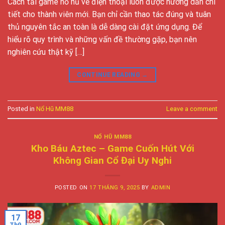
Cách tải game nổ hũ về điện thoại luôn được hướng dẫn chi
tiết cho thành viên mới. Bạn chỉ cần thao tác đúng và tuân
thủ nguyên tắc an toàn là dễ dàng cài đặt ứng dụng. Để
hiểu rõ quy trình và những vấn đề thường gặp, bạn nên
nghiên cứu thật kỹ […]
CONTINUE READING
→
Posted in
Nổ Hũ MM88
Leave a comment
NỔ HŨ MM88
Kho Báu Aztec – Game Cuốn Hút Với
Không Gian Cổ Đại Uy Nghi
POSTED ON
17 THÁNG 9, 2025
BY
ADMIN
17
Th9