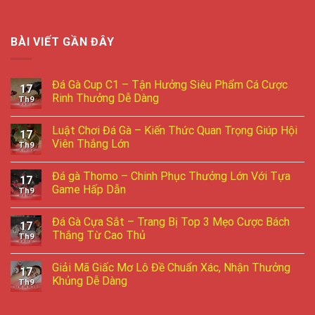
BÀI VIẾT GẦN ĐÂY
Đá Gà Cup C1 – Tận Hưởng Siêu Phẩm Cá Cược
17
Rinh Thưởng Dễ Dàng
Th9
Luật Chơi Đá Gà – Kiến Thức Quan Trọng Giúp Hội
17
Viên Thắng Lớn
Th9
Đá gà Thomo – Chinh Phục Thưởng Lớn Với Tựa
17
Game Hấp Dẫn
Th9
Đá Gà Cựa Sắt – Trang Bị Top 3 Mẹo Cược Bách
17
Thắng Từ Cao Thủ
Th9
Giải Mã Giấc Mơ Lô Đề Chuẩn Xác, Nhận Thưởng
17
Khủng Dễ Dàng
Th9