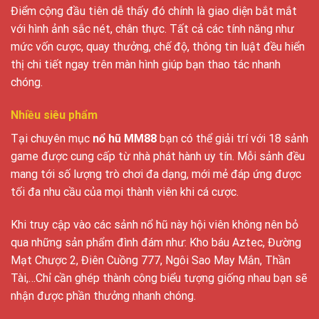
Điểm cộng đầu tiên dễ thấy đó chính là giao diện bắt mắt
với hình ảnh sắc nét, chân thực. Tất cả các tính năng như
mức vốn cược, quay thưởng, chế độ, thông tin luật đều hiển
thị chi tiết ngay trên màn hình giúp bạn thao tác nhanh
chóng.
Nhiều siêu phẩm
Tại chuyên mục
nổ hũ MM88
bạn có thể giải trí với 18 sảnh
game được cung cấp từ nhà phát hành uy tín. Mỗi sảnh đều
mang tới số lượng trò chơi đa dạng, mới mẻ đáp ứng được
tối đa nhu cầu của mọi thành viên khi cá cược.
Khi truy cập vào các sảnh nổ hũ này hội viên không nên bỏ
qua những sản phẩm đình đám như: Kho báu Aztec, Đường
Mạt Chược 2, Điên Cuồng 777, Ngôi Sao May Mắn, Thần
Tài,…Chỉ cần ghép thành công biểu tượng giống nhau bạn sẽ
nhận được phần thưởng nhanh chóng.