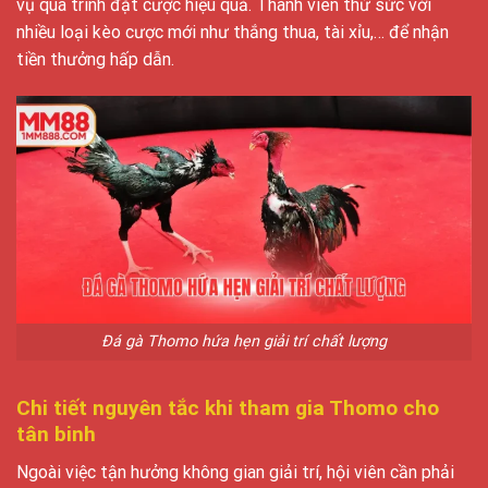
vụ quá trình đặt cược hiệu quả. Thành viên thử sức với
nhiều loại kèo cược mới như thắng thua, tài xỉu,… để nhận
tiền thưởng hấp dẫn.
Đá gà Thomo hứa hẹn giải trí chất lượng
Chi tiết nguyên tắc khi tham gia Thomo cho
tân binh
Ngoài việc tận hưởng không gian giải trí, hội viên cần phải