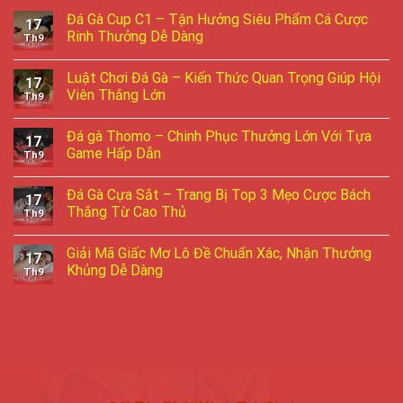
Đá Gà Cup C1 – Tận Hưởng Siêu Phẩm Cá Cược
17
Rinh Thưởng Dễ Dàng
Th9
Luật Chơi Đá Gà – Kiến Thức Quan Trọng Giúp Hội
17
Viên Thắng Lớn
Th9
Đá gà Thomo – Chinh Phục Thưởng Lớn Với Tựa
17
Game Hấp Dẫn
Th9
Đá Gà Cựa Sắt – Trang Bị Top 3 Mẹo Cược Bách
17
Thắng Từ Cao Thủ
Th9
Giải Mã Giấc Mơ Lô Đề Chuẩn Xác, Nhận Thưởng
17
Khủng Dễ Dàng
Th9