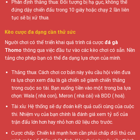
Phân định thắng thua: Đối tượng bị hạ gục, không thể
đứng dậy chiến đấu trong 10 giây hoặc chạy 2 lần liên
tục sẽ bị xử thua.
Kèo cược đa dạng cần thử sức
Người chơi có thể triển khai quá trình cá cược
đá gà
Thomo
thông qua việc đầu tư vào các kèo chơi có sẵn. Nền
tảng cho phép bạn có thể đa dạng lựa chọn của mình.
Thắng thua: Cách chơi cơ bản này yêu cầu hội viên đưa
ra lựa chọn xem đâu là gà chiến sẽ giành chiến thắng
trong cuộc so tài. Bạn xuống tiền vào một trong ba lựa
chọn: Wala ( nhà con), Meron ( nhà cái) và BDD ( hoà).
Tài xỉu: Hệ thống sẽ dự đoán kết quả cuối cùng của cuộc
thi. Nhiệm vụ của bạn chính là đánh giá xem tỷ số của
trận đấu lớn hơn hay nhỏ hơn dữ liệu cho trước.
Cược chấp: Chiến kê mạnh hơn cần phải chấp đối thủ của