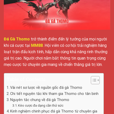
Đá Gà Thomo
trở thành điểm đến lý tưởng của mọi người
khi cá cược tại
MM88
. Hội viên có cơ hội trải nghiệm hàng
loạt trận đấu kịch tính, hấp dẫn cùng khả năng rinh thưởng
giá trị cao. Người chơi nắm bắt thông tin quan trọng cùng
mẹo cược từ chuyên gia mang về chiến thắng giá trị lớn.
Table of Contents
Vài nét sơ lược về nguồn gốc đá gà Thomo
Chi tiết nguyên tắc khi tham gia Thomo cho tân binh
Nguyên tắc chung về đá gà Thomo
Kèo cược đa dạng cần thử sức
Kinh nghiệm chinh phục đá gà Thomo từ chuyên gia