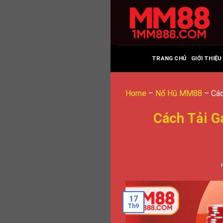
Skip
to
content
TRANG CHỦ
GIỚI THIỆU
Home
–
Nổ Hũ MM88
–
Các
Cách Tải G
17
Th9