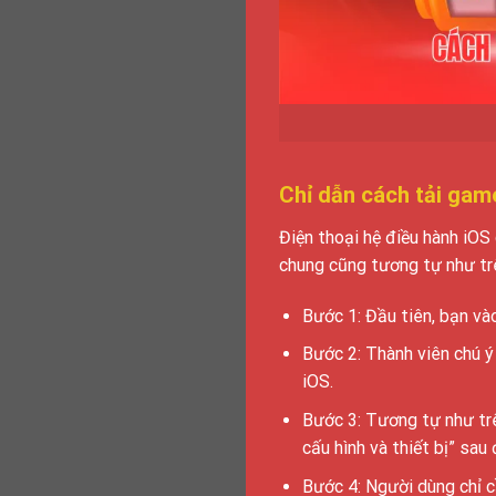
Chỉ dẫn cách tải game
Điện thoại hệ điều hành iOS
chung cũng tương tự như tr
Bước 1: Đầu tiên, bạn và
Bước 2: Thành viên chú ý
iOS.
Bước 3: Tương tự như trê
cấu hình và thiết bị” sa
Bước 4: Người dùng chỉ c