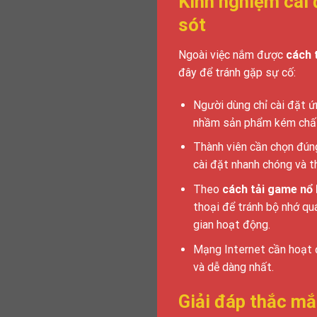
Kinh nghiệm cài đ
sót
Ngoài việc nắm được
cách 
đây để tránh gặp sự cố:
Người dùng chỉ cài đặt ứ
nhầm sản phẩm kém chất 
Thành viên cần chọn đúng
cài đặt nhanh chóng và th
Theo
cách tải game nổ
thoại để tránh bộ nhớ qu
gian hoạt động.
Mạng Internet cần hoạt 
và dễ dàng nhất.
Giải đáp thắc mắ