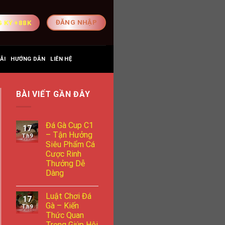
ĐĂNG NHẬP
 KÝ +88K
ÃI
HƯỚNG DẪN
LIÊN HỆ
BÀI VIẾT GẦN ĐÂY
Đá Gà Cup C1
17
– Tận Hưởng
Th9
Siêu Phẩm Cá
Cược Rinh
Thưởng Dễ
Dàng
Luật Chơi Đá
17
Gà – Kiến
Th9
Thức Quan
Trọng Giúp Hội