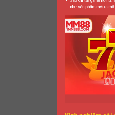
Sau khi tải game nổ hũ,
như sản phẩm mới ra mắt