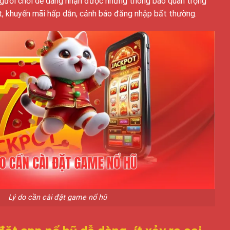
 người chơi dễ dàng nhận được những thông báo quan trọng
, khuyến mãi hấp dẫn, cảnh báo đăng nhập bất thường.
Lý do cần cài đặt game nổ hũ