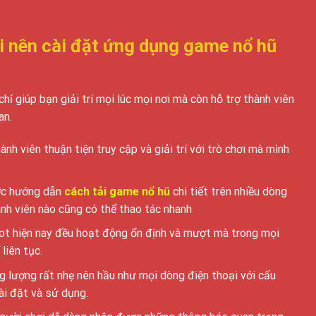
i nên cài đặt ứng dụng game nổ hũ
hỉ giúp bạn giải trí mọi lúc mọi nơi mà còn hỗ trợ thành viên
an.
ành viên thuận tiện truy cập và giải trí với trò chơi mà mình
ợc hướng dẫn
cách tải game nổ hũ
chi tiết trên nhiều dòng
ành viên nào cũng có thể thao tác nhanh.
ot hiện nay đều hoạt động ổn định và mượt mà trong mọi
 liên tục.
 lượng rất nhẹ nên hầu như mọi dòng điện thoại với cấu
ài đặt và sử dụng.