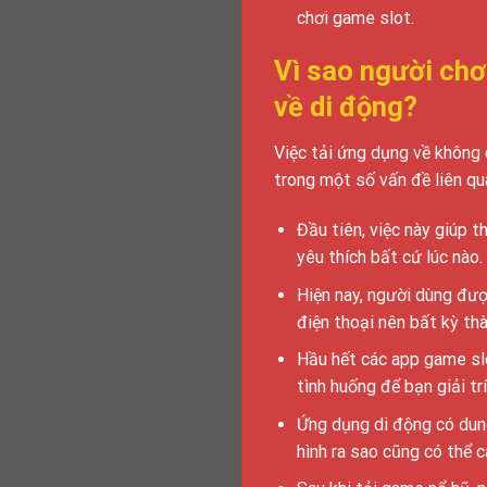
chơi game slot.
Vì sao người chơ
về di động?
Việc tải ứng dụng về không c
trong một số vấn đề liên qu
Đầu tiên, việc này giúp th
yêu thích bất cứ lúc nào.
Hiện nay, người dùng đư
điện thoại nên bất kỳ th
Hầu hết các app game sl
tình huống để bạn giải trí
Ứng dụng di động có dung
hình ra sao cũng có thể c