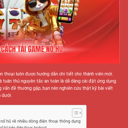
n thoại luôn được hướng dẫn chi tiết cho thành viên mới.
à tuân thủ nguyên tắc an toàn là dễ dàng cài đặt ứng dụng.
ng vấn đề thường gặp, bạn nên nghiên cứu thật kỹ bài viết
 dưới.
nổ hũ về nhiều dòng điện thoại thông dụng
ổ hũ trên điện thoại Android