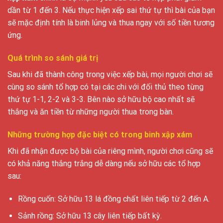
dần từ 1 đến 3. Nếu thực hiện xếp sai thứ tự thì bài của bạn
sẽ mặc định tính là binh lủng và thua ngay với số tiền tương
ứng.
Quá trình so sánh giá trị
Sau khi đã thành công trong việc xếp bài, mọi người chơi sẽ
cùng so sánh tổ hợp có tại các chi với đối thủ theo từng
thứ tự 1-1, 2-2 và 3-3. Bên nào sở hữu bộ cao nhất sẽ
thắng và ăn tiền từ những người thua trong bàn.
Những trường hợp đặc biệt có trong binh xập xám
Khi đã nhận được bộ bài của riêng mình, người chơi cũng sẽ
có khả năng thắng trắng dễ dàng nếu sở hữu các tổ hợp
sau:
Rồng cuốn: Sở hữu 13 lá đồng chất liên tiếp từ 2 đến A.
Sảnh rồng: Sở hữu 13 cây liên tiếp bất kỳ.