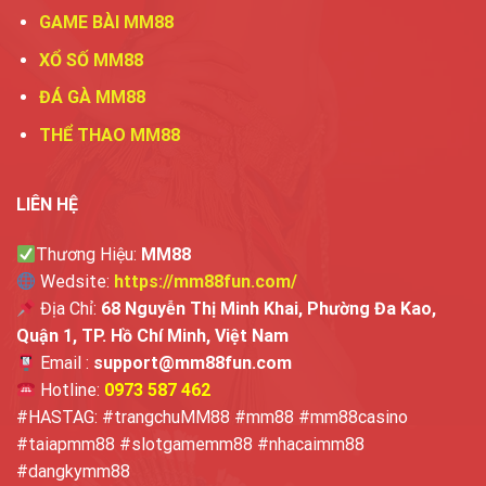
GAME BÀI MM88
XỔ SỐ MM88
ĐÁ GÀ MM88
THỂ THAO MM88
LIÊN HỆ
Thương Hiệu:
MM88
Wedsite:
https://mm88fun.com/
Địa Chỉ:
68 Nguyễn Thị Minh Khai, Phường Đa Kao,
Quận 1, TP. Hồ Chí Minh, Việt Nam
Email :
support@mm88fun.com
Hotline:
0973 587 462
#HASTAG: #trangchuMM88 #mm88 #mm88casino
#taiapmm88 #slotgamemm88 #nhacaimm88
#dangkymm88