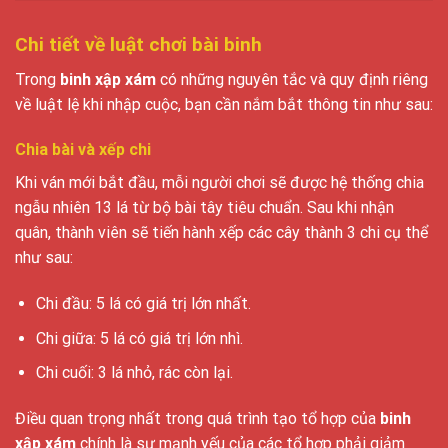
Chi tiết về luật chơi bài binh
Trong
binh xập xám
có những nguyên tắc và quy định riêng
về luật lệ khi nhập cuộc, bạn cần nắm bắt thông tin như sau:
Chia bài và xếp chi
Khi ván mới bắt đầu, mỗi người chơi sẽ được hệ thống chia
ngẫu nhiên 13 lá từ bộ bài tây tiêu chuẩn. Sau khi nhận
quân, thành viên sẽ tiến hành xếp các cây thành 3 chi cụ thể
như sau:
Chi đầu: 5 lá có giá trị lớn nhất.
Chi giữa: 5 lá có giá trị lớn nhì.
Chi cuối: 3 lá nhỏ, rác còn lại.
Điều quan trọng nhất trong quá trình tạo tổ hợp của
binh
xập xám
chính là sự mạnh yếu của các tổ hợp phải giảm