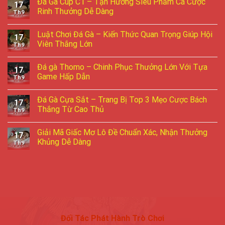
Đá Gà Cup C1 – Tận Hưởng Siêu Phẩm Cá Cược
17
Rinh Thưởng Dễ Dàng
Th9
Luật Chơi Đá Gà – Kiến Thức Quan Trọng Giúp Hội
17
Viên Thắng Lớn
Th9
Đá gà Thomo – Chinh Phục Thưởng Lớn Với Tựa
17
Game Hấp Dẫn
Th9
Đá Gà Cựa Sắt – Trang Bị Top 3 Mẹo Cược Bách
17
Thắng Từ Cao Thủ
Th9
Giải Mã Giấc Mơ Lô Đề Chuẩn Xác, Nhận Thưởng
17
Khủng Dễ Dàng
Th9
Đối Tác Phát Hành Trò Chơi