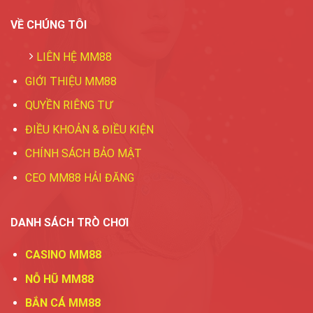
VỀ CHÚNG TÔI
LIÊN HỆ MM88
GIỚI THIỆU MM88
QUYỀN RIÊNG TƯ
ĐIỀU KHOẢN & ĐIỀU KIỆN
CHÍNH SÁCH BẢO MẬT
CEO MM88 HẢI ĐĂNG
DANH SÁCH TRÒ CHƠI
CASINO MM88
NỖ HŨ MM88
BẮN CÁ MM88