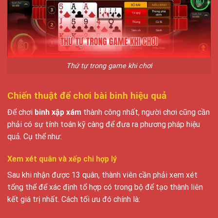
Thứ tự trong game khi chơi
Chiến thuật để chơi bài binh hiệu quả
Để chơi
binh xập xám
thành công nhất, người chơi cũng cần
phải có sự tính toán kỹ càng để đưa ra phương pháp hiệu
quả. Cụ thể như:
Xem xét quân và xếp chi hợp lý
Sau khi nhận được 13 quân, thành viên cần phải xem xét
tổng thể để xác định tổ hợp có trong bộ để tạo thành liên
kết giá trị nhất. Cách tối ưu đó chính là: