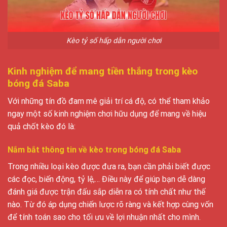
Kèo tỷ số hấp dẫn người chơi
Kinh nghiệm để mang tiền thắng trong kèo
bóng đá Saba
Với những tín đồ đam mê giải trí cá độ, có thể tham khảo
ngay một số kinh nghiệm chơi hữu dụng để mang về hiệu
quả chốt kèo đó là:
Nắm bắt thông tin về kèo trong bóng đá Saba
Trong nhiều loại kèo được đưa ra, bạn cần phải biết được
các đọc, biến động, tỷ lệ,… Điều này để giúp bạn dễ dàng
đánh giá được trận đấu sắp diễn ra có tính chất như thế
nào. Từ đó áp dụng chiến lược rõ ràng và kết hợp cùng vốn
để tính toán sao cho tối ưu về lợi nhuận nhất cho mình.