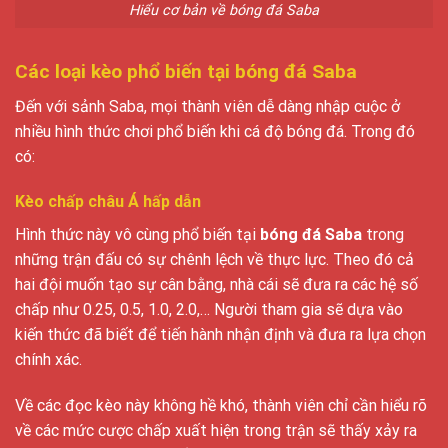
Hiểu cơ bản về bóng đá Saba
Các loại kèo phổ biến tại bóng đá Saba
Đến với sảnh Saba, mọi thành viên dễ dàng nhập cuộc ở
nhiều hình thức chơi phổ biến khi cá độ bóng đá. Trong đó
có:
Kèo chấp châu Á hấp dẫn
Hình thức này vô cùng phổ biến tại
bóng đá Saba
trong
những trận đấu có sự chênh lệch về thực lực. Theo đó cả
hai đội muốn tạo sự cân bằng, nhà cái sẽ đưa ra các hệ số
chấp như 0.25, 0.5, 1.0, 2.0,… Người tham gia sẽ dựa vào
kiến thức đã biết để tiến hành nhận định và đưa ra lựa chọn
chính xác.
Về các đọc kèo này không hề khó, thành viên chỉ cần hiểu rõ
về các mức cược chấp xuất hiện trong trận sẽ thấy xảy ra