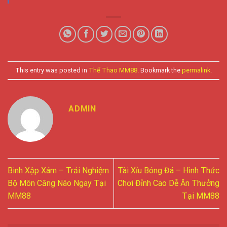
This entry was posted in
Thể Thao MM88
. Bookmark the
permalink
.
ADMIN
Binh Xập Xám – Trải Nghiệm
Tài Xỉu Bóng Đá – Hình Thức
Bộ Môn Căng Não Ngay Tại
Chơi Đỉnh Cao Dễ Ăn Thưởng
MM88
Tại MM88