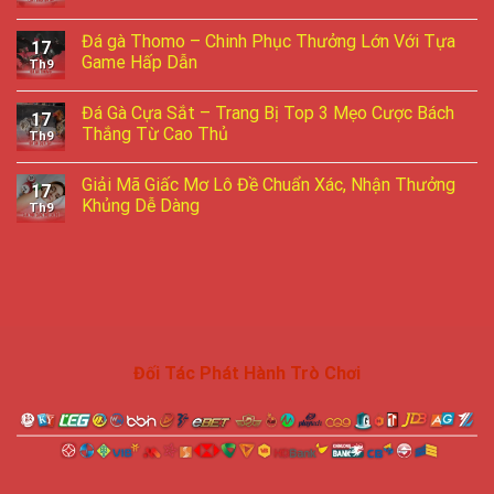
Đá gà Thomo – Chinh Phục Thưởng Lớn Với Tựa
17
Game Hấp Dẫn
Th9
Đá Gà Cựa Sắt – Trang Bị Top 3 Mẹo Cược Bách
17
Thắng Từ Cao Thủ
Th9
Giải Mã Giấc Mơ Lô Đề Chuẩn Xác, Nhận Thưởng
17
Khủng Dễ Dàng
Th9
Đối Tác Phát Hành Trò Chơi