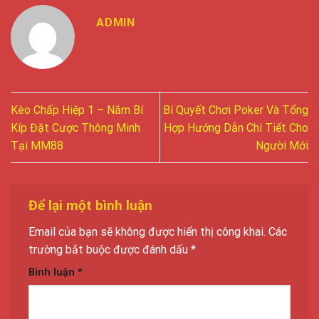
ADMIN
Kèo Chấp Hiệp 1 – Nắm Bí
Bí Quyết Chơi Poker Và Tổng
Kíp Đặt Cược Thông Minh
Hợp Hướng Dẫn Chi Tiết Cho
Tại MM88
Người Mới
Để lại một bình luận
Email của bạn sẽ không được hiển thị công khai.
Các
trường bắt buộc được đánh dấu
*
Bình luận
*