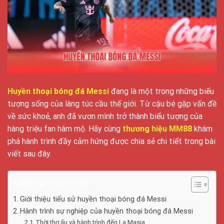
Huyền thoại bóng đá Messi
đang là một trong những biểu
tượng sống của làng túc cầu thế giới. Từ cậu bé gặp vấn đề
về sức khoẻ, anh đã vươn mình trở thành biểu tượng của
hàng triệu fan hâm mộ. Hãy cùng
thương hiệu MM88
khám
phá hành trình đầy cảm hứng được chia sẻ chi tiết trong bài
viết sau đây.
Table of Contents
Giới thiệu tiểu sử huyền thoại bóng đá Messi
Hành trình sự nghiệp của huyền thoại bóng đá Messi
Thời thơ ấu và hành trình đến La Masia