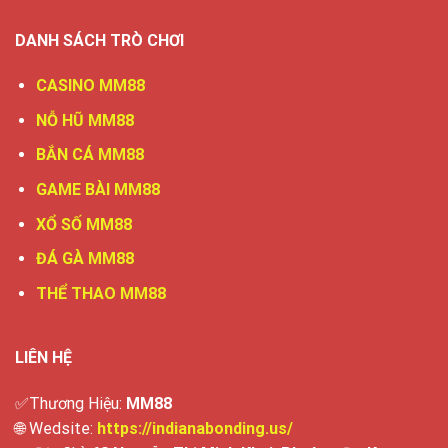
DANH SÁCH TRÒ CHƠI
CASINO MM88
NỖ HŨ MM88
BẮN CÁ MM88
GAME BÀI MM88
XỔ SỐ MM88
ĐÁ GÀ MM88
THỂ THAO MM88
LIÊN HỆ
✅Thương Hiệu:
MM88
🌐 Wedsite:
https://indianabonding.us/