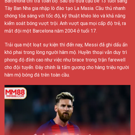
Barcelona chi trả toàn bộ. Sau đó đưa cậu bé 13 tuổi sang
Tây Ban Nha gia nhập lò đào tạo La Masia. Cầu thủ nhanh
chóng tỏa sáng với tốc độ, kỹ thuật khéo léo và khả năng
kiểm soát bóng vượt trội. Anh vượt qua mọi cấp độ trẻ, ra
mắt đội một Barcelona năm 2004 ở tuổi 17.
Trải qua một loạt sự kiện thì đến nay, Messi đã ghi dấu ấn
khó phai trong lòng người hâm mộ. Huyền thoại vẫn duy trì
phong độ đỉnh cao như việc như brace trong trận farewell
cho đội tuyển. Đây chính là tấm gương cho hàng triệu người
hâm mộ bóng đá trên toàn cầu.