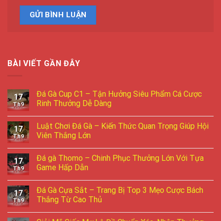
BÀI VIẾT GẦN ĐÂY
Đá Gà Cup C1 – Tận Hưởng Siêu Phẩm Cá Cược
17
Rinh Thưởng Dễ Dàng
Th9
Luật Chơi Đá Gà – Kiến Thức Quan Trọng Giúp Hội
17
Viên Thắng Lớn
Th9
Đá gà Thomo – Chinh Phục Thưởng Lớn Với Tựa
17
Game Hấp Dẫn
Th9
Đá Gà Cựa Sắt – Trang Bị Top 3 Mẹo Cược Bách
17
Thắng Từ Cao Thủ
Th9