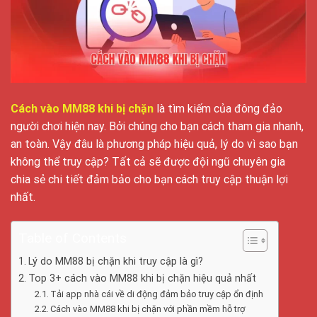
Cách vào MM88 khi bị chặn
là tìm kiếm của đông đảo
người chơi hiện nay. Bởi chúng cho bạn cách tham gia nhanh,
an toàn. Vậy đâu là phương pháp hiệu quả, lý do vì sao bạn
không thể truy cập? Tất cả sẽ được đội ngũ chuyên gia
chia sẻ chi tiết đảm bảo cho bạn cách truy cập thuận lợi
nhất.
Table of Contents
Lý do MM88 bị chặn khi truy cập là gì?
Top 3+ cách vào MM88 khi bị chặn hiệu quả nhất
Tải app nhà cái về di động đảm bảo truy cập ổn định
Cách vào MM88 khi bị chặn với phần mềm hỗ trợ