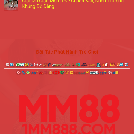
Giải Mã Giấc Mơ Lô Đề Chuẩn Xác, Nhận Thưởng
17
Khủng Dễ Dàng
Th9
Đối Tác Phát Hành Trò Chơi