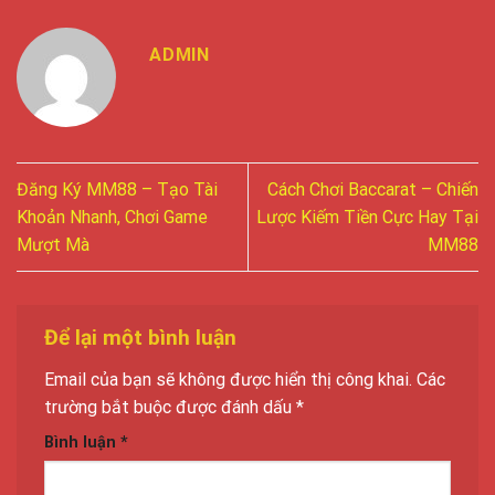
ADMIN
Đăng Ký MM88 – Tạo Tài
Cách Chơi Baccarat – Chiến
Khoản Nhanh, Chơi Game
Lược Kiếm Tiền Cực Hay Tại
Mượt Mà
MM88
Để lại một bình luận
Email của bạn sẽ không được hiển thị công khai.
Các
trường bắt buộc được đánh dấu
*
Bình luận
*